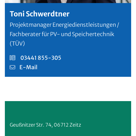
Toni Schwerdtner
Projektmanager Energiedienstleistungen /
Fachberater für PV- und Speichertechnik
(TÜV)
03441 855-305
E-Mail
Geußnitzer Str. 74, 06712 Zeitz